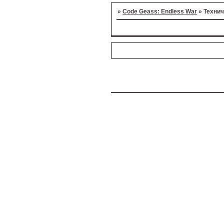
»
Code Geass: Endless War
»
Техни