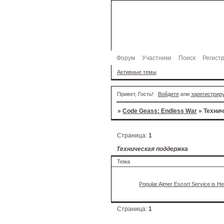
Форум
Участники
Поиск
Регист
Активные темы
Привет, Гость!
Войдите
или
зарегистрир
»
Code Geass: Endless War
»
Техни
Страница:
1
Техническая поддержка
Тема
Popular Ajmer Escort Service is He
Страница:
1