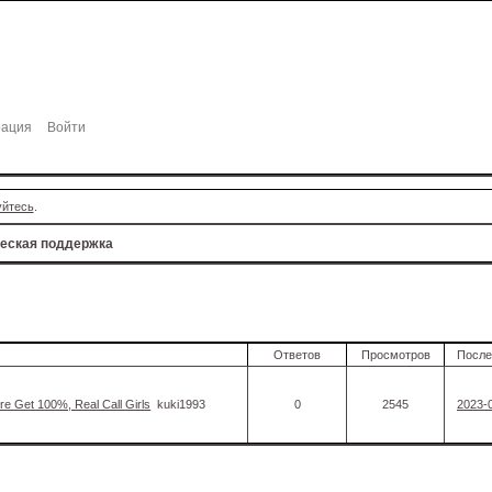
рация
Войти
уйтесь
.
ческая поддержка
Ответов
Просмотров
После
re Get 100%, Real Call Girls
kuki1993
0
2545
2023-0